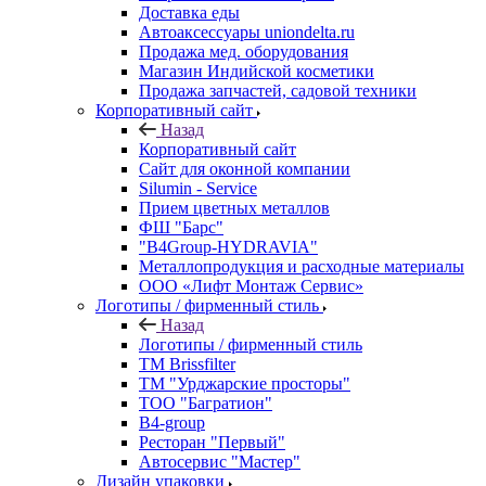
Доставка еды
Автоаксессуары uniondelta.ru
Продажа мед. оборудования
Магазин Индийской косметики
Продажа запчастей, садовой техники
Корпоративный сайт
Назад
Корпоративный сайт
Сайт для оконной компании
Silumin - Service
Прием цветных металлов
ФШ "Барс"
"B4Group-HYDRAVIA"
Металлопродукция и расходные материалы
OOO «Лифт Монтаж Сервис»
Логотипы / фирменный стиль
Назад
Логотипы / фирменный стиль
TM Brissfilter
ТМ "Урджарские просторы"
ТОО "Багратион"
B4-group
Ресторан "Первый"
Автосервис "Мастер"
Дизайн упаковки