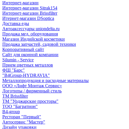
Интернет-магазин
Интернет-магазин Sitrak154
Интернет-магазин Brissfilter
Итернет-магазин DSoptica
Доставка еды
Автоаксессуары uniondelta.ru
Продажа мед. оборудования
Магазин Индийской косметики
Продажа запчастей, садовой техники
Корпоративный сайт
Сайт для оконной компании
Silumin - Service
Прием цветных металлов
ФШ "Барс"
"B4Group-HYDRAVIA"
Металлопродукция и расходные материалы
OOO «Лифт Монтаж Сервис»
Логотипы / фирменный стиль
TM Brissfilter
ТМ "Урджарские просторы"
ТОО "Багратион"
B4-group
Ресторан "Первый"
Автосервис "Мастер"
Дизайн упаковки