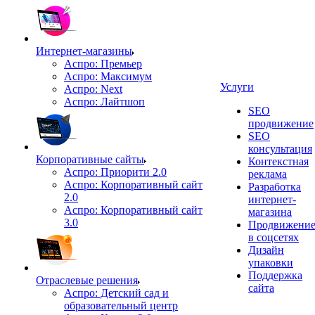
Интернет-магазины
Аспро: Премьер
Аспро: Максимум
Услуги
Аспро: Next
Аспро: Лайтшоп
SEO
продвижение
SEO
консультация
Корпоративные сайты
Контекстная
Аспро: Приорити 2.0
реклама
Аспро: Корпоративный сайт
Разработка
2.0
интернет-
Аспро: Корпоративный сайт
магазина
3.0
Продвижени
в соцсетях
Дизайн
упаковки
Поддержка
Отраслевые решения
сайта
Аспро: Детский сад и
образовательный центр