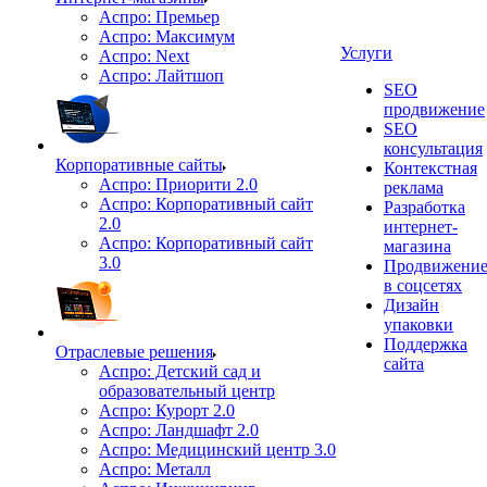
Аспро: Премьер
Аспро: Максимум
Услуги
Аспро: Next
Аспро: Лайтшоп
SEO
продвижение
SEO
консультация
Корпоративные сайты
Контекстная
Аспро: Приорити 2.0
реклама
Аспро: Корпоративный сайт
Разработка
2.0
интернет-
Аспро: Корпоративный сайт
магазина
3.0
Продвижени
в соцсетях
Дизайн
упаковки
Поддержка
Отраслевые решения
сайта
Аспро: Детский сад и
образовательный центр
Аспро: Курорт 2.0
Аспро: Ландшафт 2.0
Аспро: Медицинский центр 3.0
Аспро: Металл